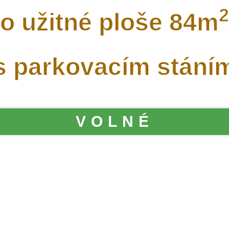
2
o užitné ploše
84m
s parkovacím stání
VOLNÉ