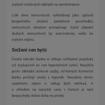
zvýšení mzdových nákladů na zaměstnance.
Lidé dnes nemovitosti vyhledávají jako způsob
bezpečného uložení peněžních prostředků,
nemovitosti obratem pronajímají. Vyšší zdanění
druhých nemovitostí by automaticky vedlo ke
zvýšení nájmu.
Snížení cen bytů
Česká národní banka si slibuje ochlazení poptávky
od zvyšujících se cen hypotečních úvěrů. Navýšila
proto základní úrokové sazby, od kterých komerční
banky počítají úroky z hypoték. Navzdory těmto
opatřením zájem o nákup bytů neklesá. A
s ohledem na nejvyšší ceny v historii je nyní
bezpochyby dobrá doba na prodej.