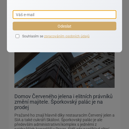
Reality aktuálně
Odeslat
Souhlasím se
zpracováním osobních údajů
Domov Červeného jelena i elitních právníků
změní majitele. Šporkovský palác je na
prodej
Pražané ho znají hlavně díky restauracím Červený jelen a
SIA a také cukráři Skálovi. Šporkovský palác je ale
především administrativní komplex s jedněmi z
nejdražších kanceláří v Praze. Sídlí zde například elitní