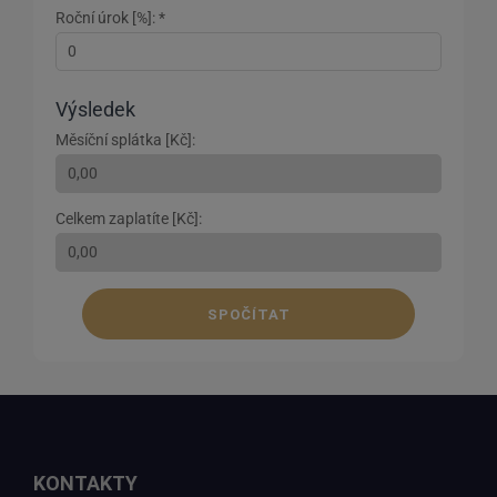
Roční úrok [%]: *
Výsledek
Měsíční splátka [Kč]:
Celkem zaplatíte [Kč]:
SPOČÍTAT
KONTAKTY