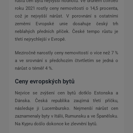
růstu cen bytů nejvyšší hodnotu. Ve druhém čtvrtletí
roku 2021 rostly ceny nemovitostí o 14,5 procenta,
což je nejvyšší nárůst. V porovnání s ostatními
zeměmi Evropské unie dosahuje český trh
neblahých předních příček. České tempo růstu je
třetí nejrychlejší v Evropě.
Meziročně narostly ceny nemovitostí o více než 7 %
a ve srovnání s předchozím čtvrtletím se jedná o
nárůst o téměř 4 %.
Ceny evropských bytů
Nejvíce se zvýšení cen bytů dotklo Estonska a
Dánska. Česká republika zaujímá třetí příčku,
následuje ji Lucembursko. Nejmenší nárůst cen
zaznamenaly byty v Itálii, Rumunsku a ve Španělsku.
Na Kypru došlo dokonce ke zlevnění bytů.