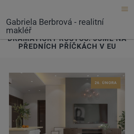
Men
Gabriela Berbrová - realitní
makléř
CENY BYTŮ V ČESKU
DRAMATICKY ROSTOU. JSME NA
PŘEDNÍCH PŘÍČKÁCH V EU
26. ÚNORA