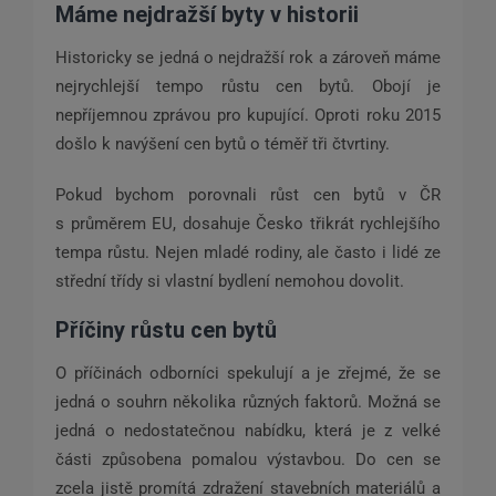
Máme nejdražší byty v historii
Historicky se jedná o nejdražší rok a zároveň máme
nejrychlejší tempo růstu cen bytů. Obojí je
nepříjemnou zprávou pro kupující. Oproti roku 2015
došlo k navýšení cen bytů o téměř tři čtvrtiny.
Pokud bychom porovnali růst cen bytů v ČR
s průměrem EU, dosahuje Česko třikrát rychlejšího
tempa růstu. Nejen mladé rodiny, ale často i lidé ze
střední třídy si vlastní bydlení nemohou dovolit.
Příčiny růstu cen bytů
O příčinách odborníci spekulují a je zřejmé, že se
jedná o souhrn několika různých faktorů. Možná se
jedná o nedostatečnou nabídku, která je z velké
části způsobena pomalou výstavbou. Do cen se
zcela jistě promítá zdražení stavebních materiálů a