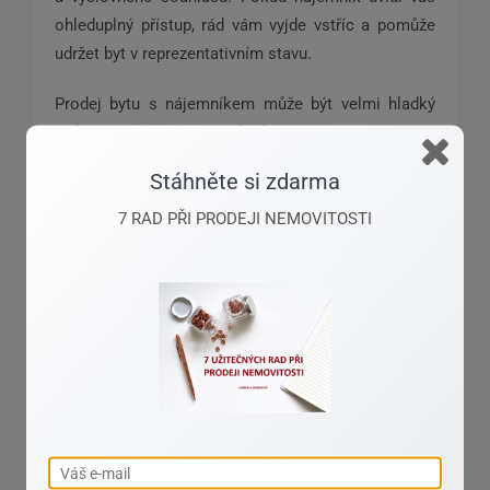
ohleduplný přístup, rád vám vyjde vstříc a pomůže
udržet byt v reprezentativním stavu.
Prodej bytu s nájemníkem může být velmi hladký
a bezpečný proces, pokud se opírá o správné
informace a profesionální přístup. Plánujete takový
Stáhněte si zdarma
krok a chcete mít jistotu, že vše proběhne bez
zbytečných starostí a právních komplikací?
7 RAD PŘI PRODEJI NEMOVITOSTI
Neváhejte se na mne obrátit prostřednictvím
kontaktů uvedených na tomto webu. Společně
najdeme optimální řešení pro vaši situaci.
Gabriela Berbrová