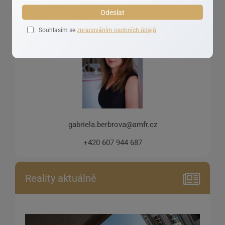
Odeslat
Seriózní jednání
Souhlasím se
zpracováním osobních údajů
gabriela.berbrova@amfr.cz
+420 607 944 687
Reality aktuálně