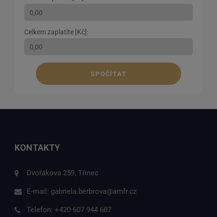
Celkem zaplatíte [Kč]:
SPOČÍTAT
KONTAKTY
Dvořákova 259, Třinec
E-mail:
gabriela.berbrova@amfr.cz
Telefon:
+420 607 944 687