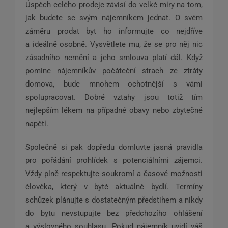
Úspěch celého prodeje závisí do velké míry na tom,
jak budete se svým nájemníkem jednat. O svém
záměru prodat byt ho informujte co nejdříve
a ideálně osobně. Vysvětlete mu, že se pro něj nic
zásadního nemění a jeho smlouva platí dál. Když
pomine nájemníkův počáteční strach ze ztráty
domova, bude mnohem ochotnější s vámi
spolupracovat. Dobré vztahy jsou totiž tím
nejlepším lékem na případné obavy nebo zbytečné
napětí.
Společně si pak dopředu domluvte jasná pravidla
pro pořádání prohlídek s potenciálními zájemci.
Vždy plně respektujte soukromí a časové možnosti
člověka, který v bytě aktuálně bydlí. Termíny
schůzek plánujte s dostatečným předstihem a nikdy
do bytu nevstupujte bez předchozího ohlášení
a výslovného souhlasu. Pokud nájemník uvidí váš