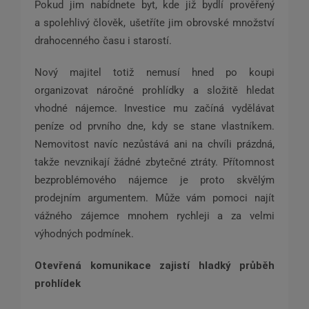
Pokud jim nabídnete byt, kde již bydlí prověřený
a spolehlivý člověk, ušetříte jim obrovské množství
drahocenného času i starostí.
Nový majitel totiž nemusí hned po koupi
organizovat náročné prohlídky a složitě hledat
vhodné nájemce. Investice mu začíná vydělávat
peníze od prvního dne, kdy se stane vlastníkem.
Nemovitost navíc nezůstává ani na chvíli prázdná,
takže nevznikají žádné zbytečné ztráty. Přítomnost
bezproblémového nájemce je proto skvělým
prodejním argumentem. Může vám pomoci najít
vážného zájemce mnohem rychleji a za velmi
výhodných podmínek.
Otevřená komunikace zajistí hladký průběh
prohlídek