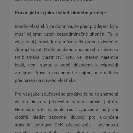
Právní jistota jako základ klidného prodeje
Mnoho vlastníků se domnívá, že před prodejem bytu
musí nájemní vztah bezpodmínečně ukončit. To je
však častý omyl, který může celý proces zbytečně
zkomplikovat. Podle českého občanského zákoníku
totiž změna vlastnictví bytu, ve kterém nájemce
bydlí, není sama o sobě důvodem k výpovědi
z nájmu. Práva a povinnosti z nájmu automaticky
přecházejí na nového vlastníka.
Pro vás jako současného prodávajícího to znamená
velkou úlevu a především vítanou právní jistotu.
Nemusíte totiž narychlo řešit výpovědní lhůty ani
složitě hledat zákonné důvody pro ukončení
stávající smlouvy. Celý převod práv i povinností
probíhá automaticky ze zákona a naprosto