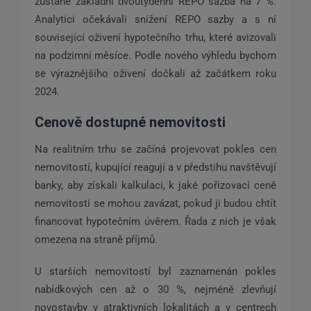
zůstane základní dvoutýdenní REPO sazba na 7 %.
Analytici očekávali snížení REPO sazby a s ní
související oživení hypotečního trhu, které avizovali
na podzimní měsíce. Podle nového výhledu bychom
se výraznějšího oživení dočkali až začátkem roku
2024.
Cenově dostupné nemovitosti
Na realitním trhu se začíná projevovat pokles cen
nemovitostí, kupující reagují a v předstihu navštěvují
banky, aby získali kalkulaci, k jaké pořizovací ceně
nemovitosti se mohou zavázat, pokud ji budou chtít
financovat hypotečním úvěrem. Řada z nich je však
omezena na straně příjmů.
U starších nemovitostí byl zaznamenán pokles
nabídkových cen až o 30 %, nejméně zlevňují
novostavby v atraktivních lokalitách a v centrech