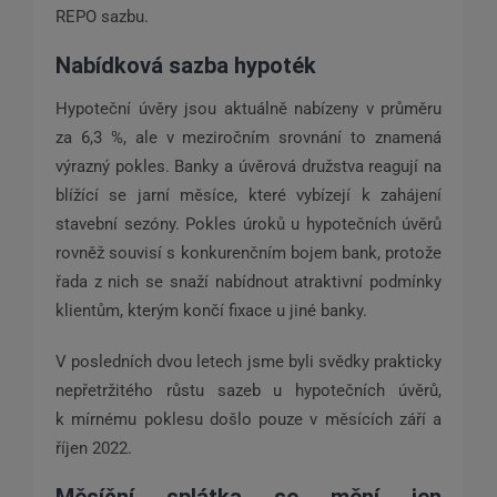
REPO sazbu.
Nabídková sazba hypoték
Hypoteční úvěry jsou aktuálně nabízeny v průměru
za 6,3 %, ale v meziročním srovnání to znamená
výrazný pokles. Banky a úvěrová družstva reagují na
blížící se jarní měsíce, které vybízejí k zahájení
stavební sezóny. Pokles úroků u hypotečních úvěrů
rovněž souvisí s konkurenčním bojem bank, protože
řada z nich se snaží nabídnout atraktivní podmínky
klientům, kterým končí fixace u jiné banky.
V posledních dvou letech jsme byli svědky prakticky
nepřetržitého růstu sazeb u hypotečních úvěrů,
k mírnému poklesu došlo pouze v měsících září a
říjen 2022.
Měsíční splátka se mění jen