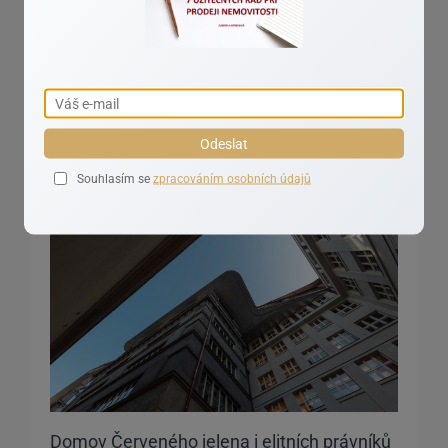
gabriela.berbrova@amfr.cz
+420 607 944 687
Reality aktuálně
Odeslat
Souhlasím se
zpracováním osobních údajů
Domov Červeného jelena i elitních právníků