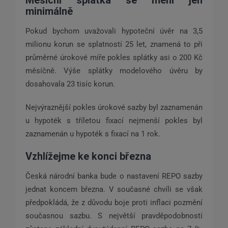
minimálně
Pokud bychom uvažovali hypoteční úvěr na 3,5
milionu korun se splatností 25 let, znamená to při
průměrné úrokové míře pokles splátky asi o 200 Kč
měsíčně. Výše splátky modelového úvěru by
dosahovala 23 tisíc korun.
Nejvýraznější pokles úrokové sazby byl zaznamenán
u hypoték s tříletou fixací nejmenší pokles byl
zaznamenán u hypoték s fixací na 1 rok.
Vzhlížejme ke konci března
Česká národní banka bude o nastavení REPO sazby
jednat koncem března. V současné chvíli se však
předpokládá, že z důvodu boje proti inflaci pozmění
současnou sazbu. S největší pravděpodobností