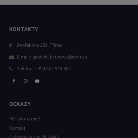
KONTAKTY
Dvořákova 259, Třinec
E-mail:
gabriela.berbrova@amfr.cz
Telefon:
+420 607 944 687
ODKAZY
Pár slov o mně
Kontakt
Ochrana osobních údajů