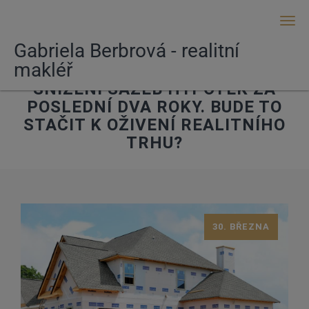
Men
Gabriela Berbrová - realitní
makléř
TRH ZAZNAMENAL NEJVĚTŠÍ
SNÍŽENÍ SAZEB HYPOTÉK ZA
POSLEDNÍ DVA ROKY. BUDE TO
STAČIT K OŽIVENÍ REALITNÍHO
TRHU?
30. BŘEZNA