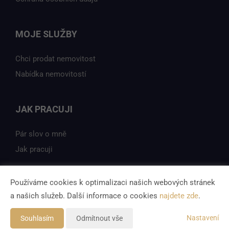
MOJE SLUŽBY
Chci prodat nemovitost
Nabídka nemovitostí
JAK PRACUJI
Pár slov o mně
Jak pracuji
Používáme cookies k optimalizaci našich webových stránek
a našich služeb. Další informace o cookies
najdete zde
.
Vytvořeno v systému
CHYTRÝ WEB MAKLÉŘE
Tomawell s.r.o. © 2026
Nastavení
Souhlasím
Odmítnout vše