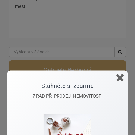
měst.
Gabriela Berbrová
Stáhněte si zdarma
Seriózní jednání
7 RAD PŘI PRODEJI NEMOVITOSTI