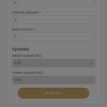
Počet let splácení: *
Roční úrok [%]: *
Výsledek
Měsíční splátka [Kč]:
Celkem zaplatíte [Kč]:
SPOČÍTAT