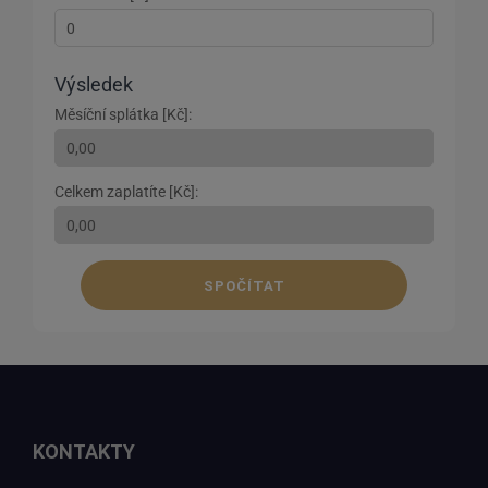
Výsledek
Měsíční splátka [Kč]:
Celkem zaplatíte [Kč]:
SPOČÍTAT
KONTAKTY