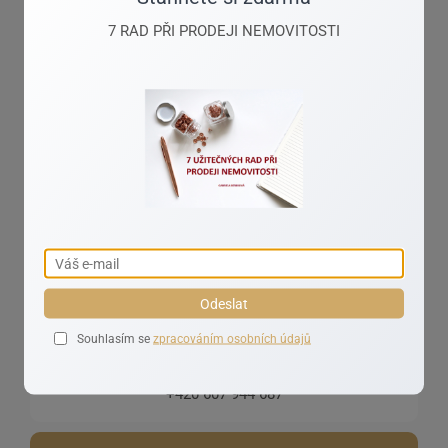
7 RAD PŘI PRODEJI NEMOVITOSTI
Gabriela Berbrová
Seriózní jednání
Odeslat
Souhlasím se
zpracováním osobních údajů
gabriela.berbrova@amfr.cz
+420 607 944 687