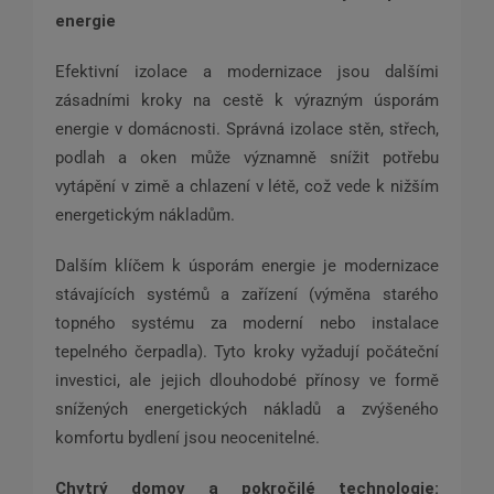
energie
Efektivní izolace a modernizace jsou dalšími
zásadními kroky na cestě k výrazným úsporám
energie v domácnosti. Správná izolace stěn, střech,
podlah a oken může významně snížit potřebu
vytápění v zimě a chlazení v létě, což vede k nižším
energetickým nákladům.
Dalším klíčem k úsporám energie je modernizace
stávajících systémů a zařízení (výměna starého
topného systému za moderní nebo instalace
tepelného čerpadla). Tyto kroky vyžadují počáteční
investici, ale jejich dlouhodobé přínosy ve formě
snížených energetických nákladů a zvýšeného
komfortu bydlení jsou neocenitelné.
Chytrý domov a pokročilé technologie: