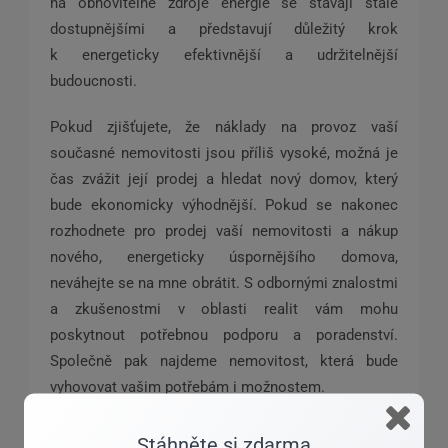
na obnovitelné zdroje energie se stávají stále
dostupnějšími a představují důležitý krok
k energeticky efektivnější a udržitelnější
budoucnosti.
Pokud zjišťujete, že náklady na provoz vaší
současné nemovitosti jsou příliš vysoké, možná je
čas zvážit její prodej a hledat nový domov, který
bude ekonomicky výhodnější. Pokud se nakonec
rozhodnete pro prodej vaší nemovitosti a nákup
nového, energeticky úspornějšího domova,
neváhejte se na mne obrátit. S odbornými znalostmi
a zkušenostmi v oblasti realit vám mohu
poskytnout potřebnou podporu a poradenství.
Společně pak najdeme nemovitost, která bude
vyhovovat vašim potřebám i možnostem.
Stáhněte si zdarma