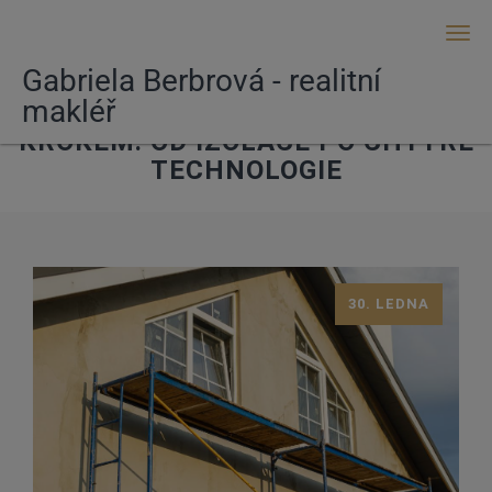
Men
Gabriela Berbrová - realitní
makléř
ÚSPORY ENERGIE KROK ZA
KROKEM: OD IZOLACE PO CHYTRÉ
TECHNOLOGIE
30. LEDNA