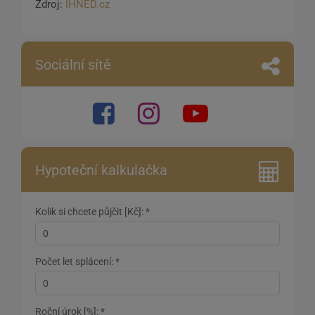
Zdroj:
IHNED.cz
Sociální sítě
Hypoteční kalkulačka
Kolik si chcete půjčit [Kč]: *
Počet let splácení: *
Roční úrok [%]: *